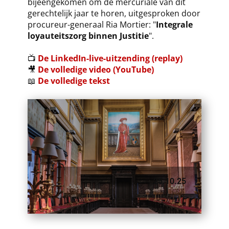
bijeengekomen
om de mercuriale van dit
gerechtelijk jaar te horen, uitgesproken door
procureur-generaal Ria Mortier: "
Integrale
loyauteitszorg binnen Justitie
".
📺
De LinkedIn-live-uitzending (replay)
🎥
De volledige video (YouTube)
📖
De volledige tekst
25.10.25