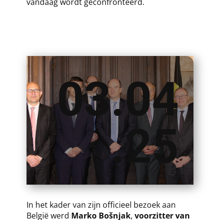
vandaag wordt geconfronteerd.
03.04
.25
​​In het kader van zijn officieel bezoek aan
België werd
Marko Bošnjak
,
voorzitter van