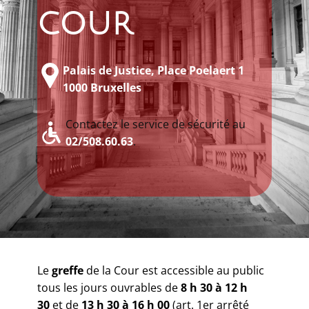
cour
Palais de Justice, Place Poelaert 1
1000 Bruxelles
Contactez le service de sécurité au
02/508.60.63
.
Le
greffe
de la Cour est accessible au public
tous les jours ouvrables de
8 h 30 à 12 h
30
et de
13 h 30 à 16 h 00
(art. 1er arrêté